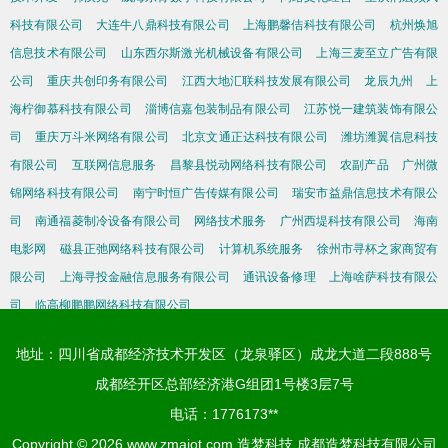
科技有限公司
大连牛八鼎科技有限公司
上海鹏馨佶科技有限公司
杭州焕旭
信息技术有限公司
山东西尔斯激光机械设备有限公司
上海三麦至立广告有限
公司
重庆共创印务有限公司
江西大地汇联科技发展有限公司
龙辰九州
上
海柠御慕科技有限公司
淄博信嘉包装制品有限公司
江苏悦一建筑装饰有限公
司
重庆万斗米网络有限公司
北京文通正达科技有限公司
潍坊潍翼信息科技
有限公司
互联网信息服务
昌黎县悦动网络科技有限公司
农副产品
广州微
锦网络科技有限公司
南宁时恒广告传媒有限公司
瑞安市益鼎信息技术有限公
司
南通福菱制冷设备有限公司
网络技术服务
广州西堤科技有限公司
海南
电影网
磁县正弛网络科技有限公司
计算机系统服务
徐州市寻杯之家商贸有
限公司
上海寻投金融信息服务有限公司
通讯设备修理
上海啥萨科技有限公
司
临高柳鹏鹏网络科技有限公司
地址：四川省成都经济技术开发区（龙泉驿区）成龙大道二段888号
成都经开区总部经济港G组团1号楼3层7号
电话：1776173**
Copyright © 2026
www.zmaiot.com
造梦科技
成都造梦科技有限公司