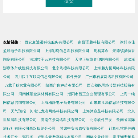
友情链接：
西安麦迪逊科技服务有限公司
南昌语越科技有限公司
深圳市佳
盈通电子科技有限公司
上海彩鸟信息科技有限公司
周易算命
景德镇梦特香
陶瓷有限公司
深圳粒子云科技有限公司
天津正标防伪印制有限公司
武汉澎
澎康体外线性科技有限公司
北京彩橙科技有限公司
上海越方扬网络科技有限
公司
四川快手互联网信息有限公司
软件开发
广州市石展网络科技有限公司
万载千秋实业有限公司
陕西广良种苗有限公司
西安领跑网络传媒科技股份有
限公司
河南帷顶金属材料有限公司
濮阳市昌正企业管理有限公司
上海一纯
网信息咨询有限公司
上海楠静电子商务有限公司
山东鑫江渤信息科技有限公
司
天气预报
河南汇龙湖网络科技有限公司
上海沐容芷科技有限公司
北京
里星晨科技有限公司
济南亿景网络科技有限公司
北京软件开发
云南省国际
旅行社有限公司西双版纳分公司
甘肃中安法政投资有限公司
计算机软硬件的
技术开发
郭汉尧
威海东青数字科技有限公司
网络文化经营
重庆润宏频风